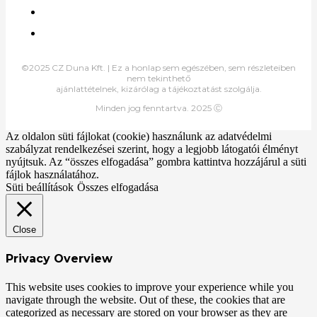
©2025 CZ Duna Kft. | Ez a honlap sem egészében, sem részleteiben
nem tekinthető
ajánlattételnek, kizárólag a tájékoztatást szolgálja.
Minden jog fenntartva. 2025 Ⓒ
Az oldalon süti fájlokat (cookie) használunk az adatvédelmi
szabályzat rendelkezései szerint, hogy a legjobb látogatói élményt
nyújtsuk. Az “összes elfogadása” gombra kattintva hozzájárul a süti
fájlok használatához.
Süti beállítások
Összes elfogadása
Close
Privacy Overview
This website uses cookies to improve your experience while you
navigate through the website. Out of these, the cookies that are
categorized as necessary are stored on your browser as they are