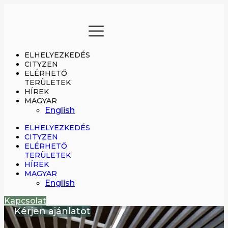
Ugrás
a
tartalomhoz
ELHELYEZKEDÉS
CITYZEN
ELÉRHETŐ
TERÜLETEK
HÍREK
MAGYAR
English
ELHELYEZKEDÉS
CITYZEN
ELÉRHETŐ
TERÜLETEK
HÍREK
MAGYAR
English
Kapcsolat
Kérjen ajánlatot