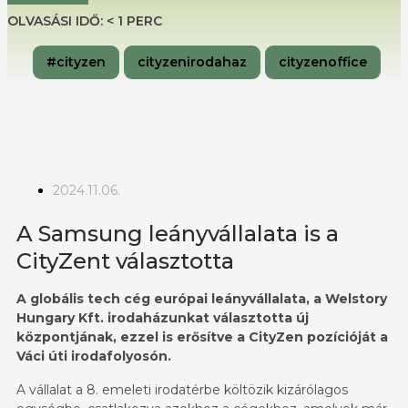
OLVASÁSI IDŐ:
< 1
PERC
#cityzen
cityzenirodahaz
cityzenoffice
2024.11.06.
A Samsung leányvállalata is a
CityZent választotta
A globális tech cég európai leányvállalata, a Welstory
Hungary Kft. irodaházunkat választotta új
központjának, ezzel is erősítve a CityZen pozícióját a
Váci úti irodafolyosón.
A vállalat a 8. emeleti irodatérbe költözik kizárólagos