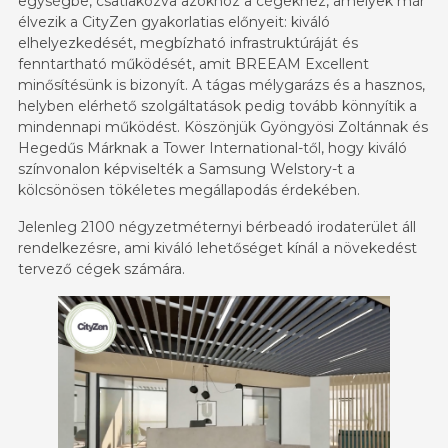
egységbe, csatlakozva azokhoz a cégekhez, amelyek már
élvezik a CityZen gyakorlatias előnyeit: kiváló
elhelyezkedését, megbízható infrastruktúráját és
fenntartható működését, amit BREEAM Excellent
minősítésünk is bizonyít. A tágas mélygarázs és a hasznos,
helyben elérhető szolgáltatások pedig tovább könnyítik a
mindennapi működést. Köszönjük Gyöngyösi Zoltánnak és
Hegedűs Márknak a Tower International-től, hogy kiváló
színvonalon képviselték a Samsung Welstory-t a
kölcsönösen tökéletes megállapodás érdekében.
Jelenleg 2100 négyzetméternyi bérbeadó irodaterület áll
rendelkezésre, ami kiváló lehetőséget kínál a növekedést
tervező cégek számára.