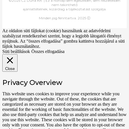
©2025 CZ Duna Kft. | Ez a honlap sem egészében, sem részleteiben
nem tekinthető
ajánlattételnek, kizárólag a tájékoztatást szolgálja.
Minden jog fenntartva. 2025 Ⓒ
Az oldalon süti fájlokat (cookie) használunk az adatvédelmi
szabályzat rendelkezései szerint, hogy a legjobb látogatói élményt
nyújtsuk. Az “összes elfogadása” gombra kattintva hozzájárul a süti
fájlok használatához.
Süti beállítások
Összes elfogadása
Close
Privacy Overview
This website uses cookies to improve your experience while you
navigate through the website. Out of these, the cookies that are
categorized as necessary are stored on your browser as they are
essential for the working of basic functionalities of the website. We
also use third-party cookies that help us analyze and understand how
you use this website. These cookies will be stored in your browser
only with your consent. You also have the option to opt-out of these