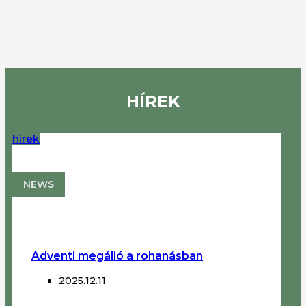
HÍREK
hírek
NEWS
Adventi megálló a rohanásban
2025.12.11.