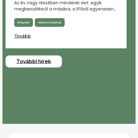
Az év nagy részében mindenki siet: egyik
megbeszélésről a másikra, a liftből egyenesen
a parkolóba. Decemberben viszont egy kicsit
fontosabbá válik, hogy lelassítsunk, felnézzünk
#cityzen
cityzenirodahaz
a képernyőről, és valóban találkozzunk azokkal,
akikkel közös épületben dolgozunk.
Tovább
További hírek